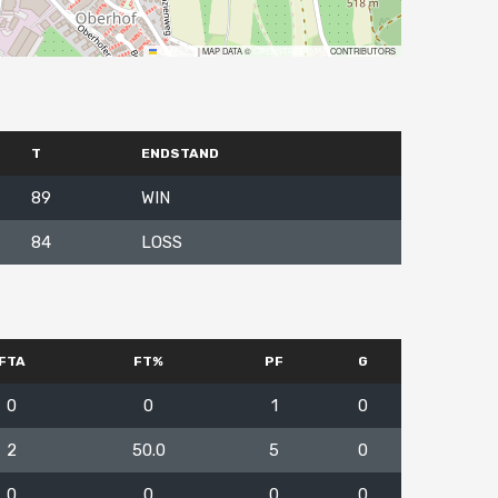
LEAFLET
|
MAP DATA ©
OPENSTREETMAP
CONTRIBUTORS
T
ENDSTAND
89
WIN
84
LOSS
FTA
FT%
PF
G
0
0
1
0
2
50.0
5
0
0
0
0
0