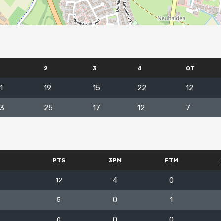
2
3
4
OT
1
19
15
22
12
3
25
17
12
7
PTS
3PM
FTM
4
0
12
0
1
5
0
0
0