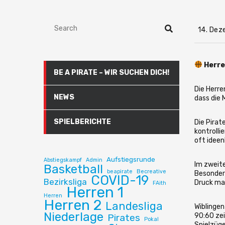
14. Dez
Herre
BE A PIRATE – WIR SUCHEN DICH!
Die Herre
NEWS
dass die
SPIELBERICHTE
Die Pirat
kontrolli
oft ideen
Aufstiegsrunde
Abstiegskampf
Admin
Im zweite
Basketball
beapirate
Becreative
Besonders
COVID-19
Bezirksliga
Druck mac
FAith
Herren 1
Herren
Herren 2
Landesliga
Wiblingen
Niederlage
90:60 zei
Pirates
Pokal
Spielzüge