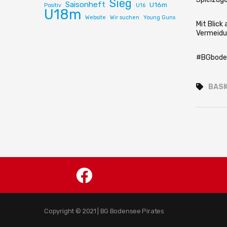
Sieg
Saisonheft
U16m
Positiv
U16
U18m
Website
Wir suchen
Young Guns
Mit Blick
Vermeidun
#BGboden
BAS
Copyright © 2021 | BG Bodensee Pirates