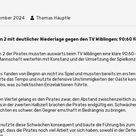
ember 2024
Thomas Häuptle
n 2 mit deutlicher Niederlage gegen den TV Wiblingen: 90:60
n 2 der Pirates mussten auswärts beim TV Wiblingen eine klare 90:60-
 Mannschaft weiterhin mit Konstanz und der Umsetzung der Spielkon
es fanden von Beginn an nicht ins Spiel und mussten bereits im ersten
erte das Tempo und nutzte defensive Unstimmigkeiten der Gäste konse
los, was zu hektischen Einzelaktionen führte.
n Viertel gelang es den Pirates zwar, den Abstand zwischenzeitlich zu
 in der zweiten Halbzeit brachen die Pirates endgültig ein. Schwäc
hten es schwer, den Gegner ernsthaft in Bedrängnis zu bringen.
 nutzte diese Schwächen konsequent und baute die Führung bis zum E
gt, dass die Pirates noch viel Arbeit vor sich haben, sowohl in der De
n.