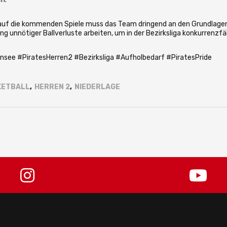
 auf die kommenden Spiele muss das Team dringend an den Grundlagen 
g unnötiger Ballverluste arbeiten, um in der Bezirksliga konkurrenzfä
see #PiratesHerren2 #Bezirksliga #Aufholbedarf #PiratesPride
KETBALL
,
HERREN 2
,
NIEDERLAGE