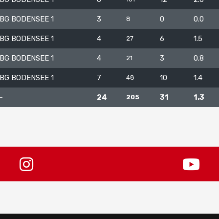
BG BODENSEE 1
3
0
0.0
8
BG BODENSEE 1
4
6
1.5
27
BG BODENSEE 1
4
3
0.8
21
BG BODENSEE 1
7
10
1.4
48
-
24
31
1.3
205