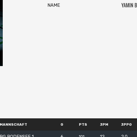
YAMIN B
NAME
MANNSCHAFT
G
PTS
3PM
3PPG
BG BODENSEE 1
6
12
2.0
101