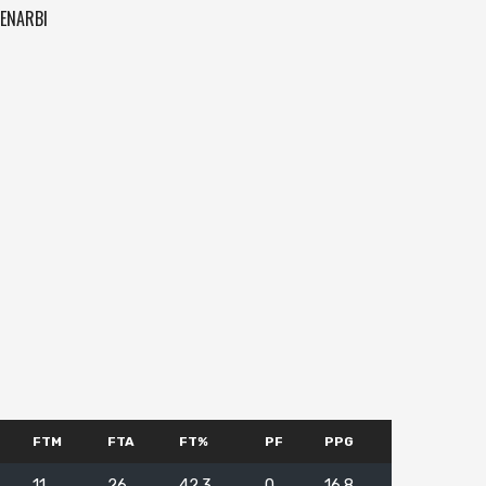
ENARBI
FTM
FTA
FT%
PF
PPG
11
26
42.3
0
16.8