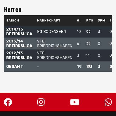
Herren
SAISON
MANNSCHAFT
G
PTS
3PM
3P
2014/15
BG BODENSEE 1
10
3
0.3
83
BEZIRKSLIGA
2013/14
VFB
6
0
0.0
35
BEZIRKSLIGA
FRIEDRICHSHAFEN
2012/13
VFB
3
0
0.0
14
BEZIRKSLIGA
FRIEDRICHSHAFEN
GESAMT
-
19
3
0.2
132