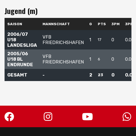
Jugend (m)
SAISON
MANNSCHAFT
G
PTS
3PM
3PPG
2006/07
VFB
U18
1
0
0.0
17
FRIEDRICHSHAFEN
LANDESLIGA
2005/06
VFB
U18 BL
1
0
0.0
6
FRIEDRICHSHAFEN
ENDRUNDE
GESAMT
-
2
0
0.0
23