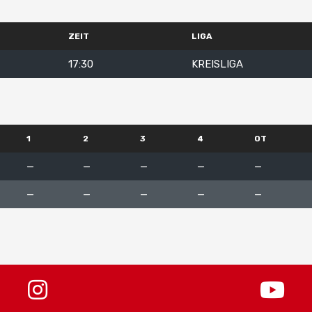
ZEIT
LIGA
17:30
KREISLIGA
1
2
3
4
OT
—
—
—
—
—
—
—
—
—
—