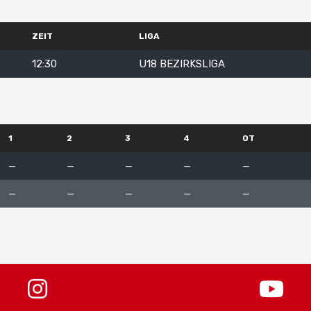
ZEIT
LIGA
12:30
U18 BEZIRKSLIGA
1
2
3
4
OT
—
—
—
—
—
—
—
—
—
—