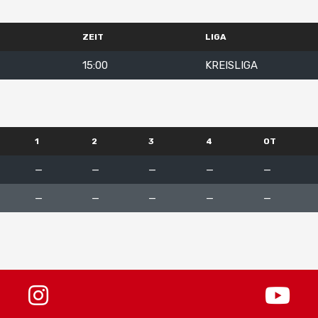
ZEIT
LIGA
15:00
KREISLIGA
1
2
3
4
OT
—
—
—
—
—
—
—
—
—
—